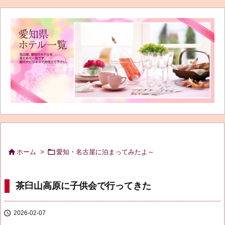


ホーム
>
愛知・名古屋に泊まってみたよ～
茶臼山高原に子供会で行ってきた

2026-02-07